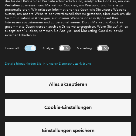
Verpassen Sie zu diesem Wohnprojekt keine Neuigkeiten
mehr! Wir halten Sie auf dem Laufenden – mit unserem
regelmäßig erscheinenden Newsletter informieren wir Sie
über den Stand dieses und weiterer Neubauprojekte.
E-Mail-Adresse
Abonnieren
Möchten Sie wissen, was wir mit Ihren Daten machen? Klicken Sie hier
für unsere
Datenschutzerklärung
.
Sie haben eine Frage? Dann rufen Sie uns gerne an (
+49 69
50603738)
oder hinterlassen Sie eine Nachricht über das
Formular: