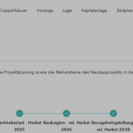
Doppelhäuser
Vorzüge
Lage
Kapitalanlage
Zeitplan
Die Region
Immobilie als Kapitalanlage
Der Markt Feucht
AfA Beispielrechnung
che Projektplanung sowie die Meilensteine des Neubauprojekts in d
ertriebsstart - Herbst
Baubeginn - vsl. Herbst
Bezugsfertigstellung
2025
2026
vsl. Herbst 2028