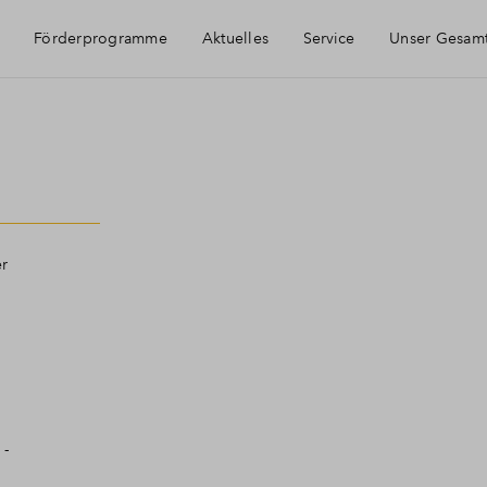
Förderprogramme
Aktuelles
Service
Unser Gesam
Häufig gestellte Fragen
Newsletter-Anmeldung
er
Kontakt
 -