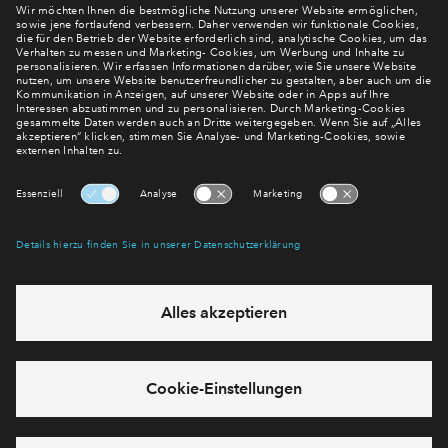
Newsletter Anmeldung
Verpassen Sie zu diesem Wohnprojekt keine Neuigkeiten
mehr! Wir halten Sie auf dem Laufenden – mit unserem
regelmäßig erscheinenden Newsletter informieren wir Sie
über den Stand dieses und weiterer Neubauprojekte.
E-Mail-Adresse
Abonnieren
Möchten Sie wissen, was wir mit Ihren Daten machen? Klicken Sie hier
für unsere
Datenschutzerklärung
.
Sie haben eine Frage? Dann rufen Sie uns gerne an (
+49 69
50603738)
oder hinterlassen Sie eine Nachricht über das
Formular: